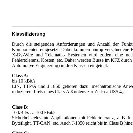
Klassifizierung
Durch die steigenden Anforderungen und Anzahl der Funkti
Komponenten eingesetzt. Dabei kommen häufig verschiedene Buss
X-By-Wire und Telematik- Systemen wird zudem eine neue
Fehlertoleranz, Kosten, etc. Daher werden Busse im KFZ durch 
Automotive Engineering) in drei Klassen eingeteilt:
Class A:
bis 10 kBit/s
LIN, TTP/A und J-1850 gehören dazu, mechatronische Anwen
reduzieren. Preis eines Class A Knotens zur Zeit: ca.US$ 4,-.
Class B:
10 kBit/s … 100 kBit/s
Sicherheitsrelevante Applikationen mit Fehlertoleranz, z. B.
Byteflight, TT-CAN, etc. Auch J-1850 reicht bis in Class B hinei