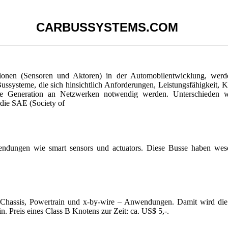
CARBUSSYSTEMS.COM
onen (Sensoren und Aktoren) in der Automobilentwicklung, werde
ysteme, die sich hinsichtlich Anforderungen, Leistungsfähigkeit, Ko
 Generation an Netzwerken notwendig werden. Unterschieden we
die SAE (Society of
dungen wie smart sensors und actuators. Diese Busse haben wese
 in Chassis, Powertrain und x-by-wire – Anwendungen. Damit wird die
n. Preis eines Class B Knotens zur Zeit: ca. US$ 5,-.