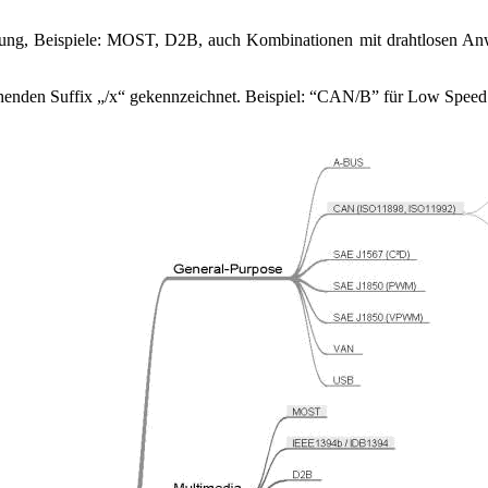
eitung, Beispiele: MOST, D2B, auch Kombinationen mit drahtlosen A
echenden Suffix „/x“ gekennzeichnet. Beispiel: “CAN/B” für Low S